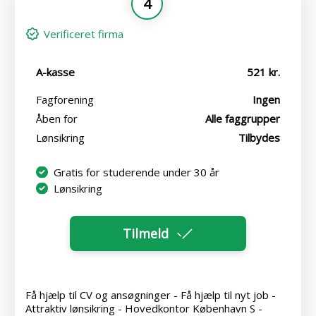
4
Verificeret firma
A-kasse
521 kr.
Fagforening
Ingen
Åben for
Alle faggrupper
Lønsikring
Tilbydes
Gratis for studerende under 30 år
Lønsikring
Tilmeld
Få hjælp til CV og ansøgninger - Få hjælp til nyt job -
Attraktiv lønsikring - Hovedkontor København S -