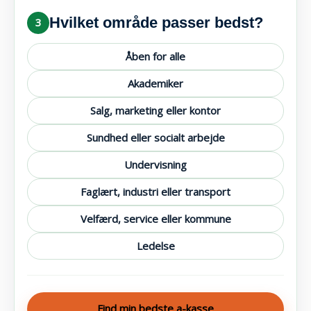
Hvilket område passer bedst?
3
Åben for alle
Akademiker
Salg, marketing eller kontor
Sundhed eller socialt arbejde
Undervisning
Faglært, industri eller transport
Velfærd, service eller kommune
Ledelse
Find min bedste a-kasse