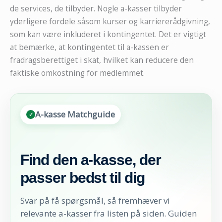
de services, de tilbyder. Nogle a-kasser tilbyder
yderligere fordele såsom kurser og karriererådgivning,
som kan være inkluderet i kontingentet. Det er vigtigt
at bemærke, at kontingentet til a-kassen er
fradragsberettiget i skat, hvilket kan reducere den
faktiske omkostning for medlemmet.
A-kasse Matchguide
Find den a-kasse, der
passer bedst til dig
Svar på få spørgsmål, så fremhæver vi
relevante a-kasser fra listen på siden. Guiden