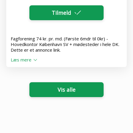
Tilmeld
Fagforening 74 kr. pr. md. (Første 6mdr til 0kr) -
Hovedkontor København SV + mødesteder i hele DK.
Dette er et annonce link.
Læs mere
Vis alle